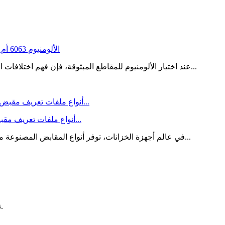
الألومنيوم 6063 أم 6065: ما هي السبيكة التي تفوز بالقوة واللمسة النهائية والبثق؟
عند اختيار الألومنيوم للمقاطع المبثوقة، فإن فهم اختلافات الألومنيوم 6063 مقابل 6065 يعد أمرًا ضروريًا للمصنعين والمصم...
أنواع ملفات تعريف مقبض الخزانة المصنوعة من الألومنيوم: دليل أساسي للتصميمات ا...
في عالم أجهزة الخزانات، توفر أنواع المقابض المصنوعة من الألومنيوم للخزانة تنوعًا ومتانة وجماليات أنيقة. باعتبارها إحد...
تقديم إرشادات المنتج قبل البيع وعرض الإنتاج وخدمة التثبيت بعد البيع.