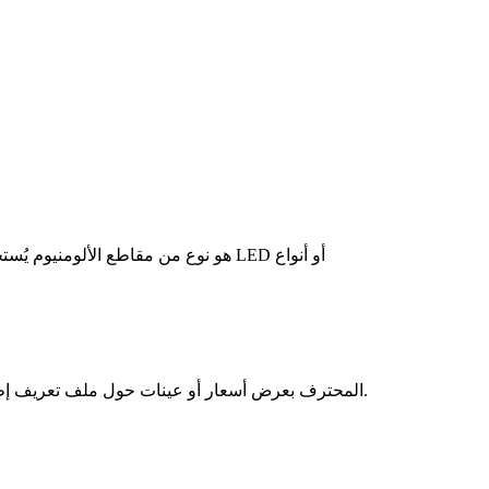
ملف تعريف شريط إضاءة LED-هو نوع من مقاطع الألومنيوم يُستخدم عادةً لإيواء وحماية شرائط LED أو أنواع
سيزودك فريق HERO METAL المحترف بعرض أسعار أو عينات حول ملف تعريف إطار المرآة في غضون 24 ساعة.