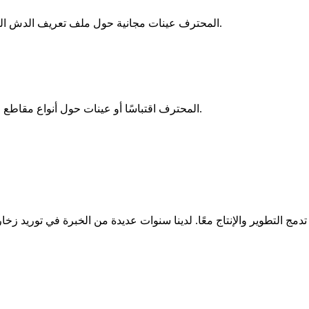
سيوفر لك فريق HERO METAL المحترف عينات مجانية حول ملف تعريف الدش المصنوع من الألومنيوم للحمام.
سيوفر لك فريق HERO METAL المحترف اقتباسًا أو عينات حول أنواع مقاطع الألمنيوم في غضون 24 ساعة.
مج التطوير والإنتاج معًا. لدينا سنوات عديدة من الخبرة في توريد زخار