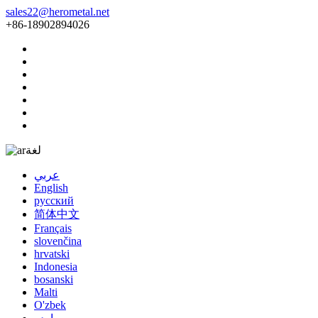
sales22@herometal.net
+86-18902894026
لغة
عربي
English
русский
简体中文
Français
slovenčina
hrvatski
Indonesia
bosanski
Malti
O'zbek