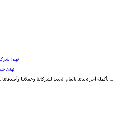
صياغة المستقبل
بينما يحتفل العالم بقدوم عام 2026، يقدم فريق HERO METAL بأكمله أحر تحياتنا بالعام الجديد لشركائنا وعملائنا وأصدقائنا ...