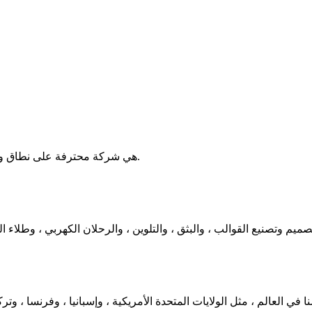
هي شركة محترفة على نطاق واسع لجميع أنواع مواد التزيين والبناء ، تدمج التطوير والإنتاج معًا.